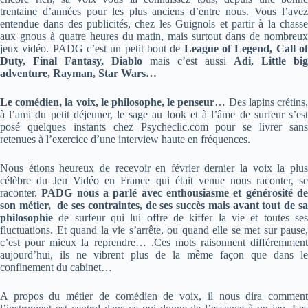
trentaine d’années pour les plus anciens d’entre nous. Vous l’avez
entendue dans des publicités, chez les Guignols et partir à la chasse
aux gnous à quatre heures du matin, mais surtout dans de nombreux
jeux vidéo. PADG c’est un petit bout de
League of Legend, Call o
Duty, Final Fantasy, Diablo
mais c’est aussi
Adi, Little big
adventure, Rayman, Star Wars…
Le comédien, la voix, le philosophe, le penseur
… Des lapins crétins
à l’ami du petit déjeuner, le sage au look et à l’âme de surfeur s’est
posé quelques instants chez Psycheclic.com pour se livrer sans
retenues à l’exercice d’une interview haute en fréquences.
Nous étions heureux de recevoir en février dernier la voix la plus
célèbre du Jeu Vidéo en France qui était venue nous raconter, se
raconter.
PADG nous a parlé avec enthousiasme et générosité d
son métier, de ses contraintes, de ses succès mais avant tout de sa
philosophie
de surfeur qui lui offre de kiffer la vie et toutes ses
fluctuations. Et quand la vie s’arrête, ou quand elle se met sur pause,
c’est pour mieux la reprendre… .Ces mots raisonnent différemment
aujourd’hui, ils ne vibrent plus de la même façon que dans le
confinement du cabinet…
A propos du métier de comédien de voix, il nous dira comment