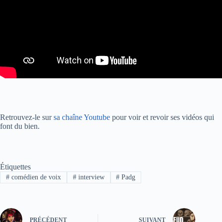
Retrouvez-le sur
sa chaîne Youtube
pour voir et revoir ses vidéos qui
font du bien.
Étiquettes
#
comédien de voix
#
interview
#
Padg
PRÉCÉDENT
SUIVANT