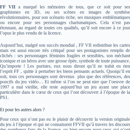
FF VII
a marqué les mémoires de tous, que ce soit pour se
graphismes en 3D, ou ses scènes en images de synthèse
révolutionnaires, pour son scénario riche, ses musiques emblématiques
ou encore pour ses personnages charismatiques. Cela n’est pas
étonnant, au regard de toutes ces qualités, qu’il soit encore à ce jour
l’opus le plus vendu de la licence.
Aujourd’hui, malgré son succès mondial , FF VII redistribue les cartes
mais est aussi encore très critiqué pour ses protagonistes remplis de
clichés : ses personnages féminins fragiles et sensibles, son méchant
iconique et un héros avec une grosse épée, symbole de toute puissance.
Qu’importe ! Les puristes, eux nous diront qu’il ne trahit en rien
l’esprit FF , quitte à perturber les biens pensants actuels. Quoiqu’il en
soit, tous ces personnages sont devenus plus que des références, des
poncifs du jeu vidéo… Et même si l’on ne peut nier que l’oeuvre de
1997 a mal vieillie, elle reste aujourd’hui un jeu ayant une place
particulière dans le cœur de ceux qui l’ont découvert à l’époque de la
PS1.
Et pour les autres alors ?
Pour ceux qui n’ont pas eu le plaisir de découvrir la version originale
du jeu à l’époque et qui ne connaissent FFVII qu’à travers les discours
des nombreux fans de la licence, ou bien encore pour ceux qui n’ont