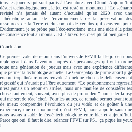
tous les joueurs qui sont partis à l’aventure avec Cloud. Aujourd’hui
désuet technologiquement, le jeu est resté un monument ! Le scénario
revisité n’a jamais été autant d’actualité qu’en 2020 avec une
thématique autour de l’environnement, de la préservation des
ressources de la Terre et du combat de certains qui oeuvrent pour.
Evidemment, je ne prône pas l’éco-terrorisme, mais une aide à la prise
de conscience tout au moins… Et là bravo FF, c’est plutôt bien joué !
Conclusion
Ce premier volet de retour dans l’univers de FFVII fait le job en nous
replongeant dans l’aventure auprès de personnages qui ont marqué
toute une génération de joueurs mais avec une expérience différente
que permet la technologie actuelle. Le Gamepalay de prime abord jugé
encore trop linéaire nous renvoie à quelque chose de délicieusement
régressif qui n’aurait pu l’être autrement. “Le positionnement régressif
n’est jamais un retour en arrière, mais une manière de considérer les
choses autrement, souvent, avec plus de profondeur” pour citer la psy
qui me sert de réac’ chef. Pour les autres, ce remake permet avant tout
de mieux comprendre l’évolution du jeu vidéo et de goûter à une
expérience, que ce monument qu’est FFVII, nous apporte sans que
nous ayons à subir le fossé technologique entre hier et aujourd’hui.
Parce que oui, il faut le dire, relancer FFVII sur PS1 ça pique les yeux
!