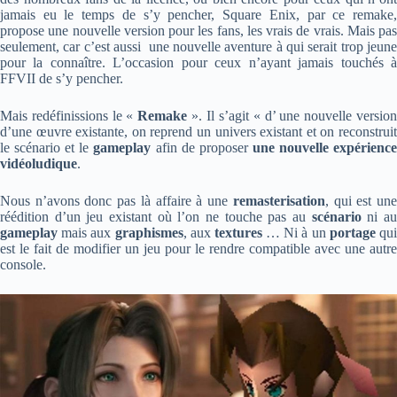
jamais eu le temps de s’y pencher, Square Enix, par ce remake,
propose une nouvelle version pour les fans, les vrais de vrais. Mais pas
seulement, car c’est aussi une nouvelle aventure à qui serait trop jeune
pour la connaître. L’occasion pour ceux n’ayant jamais touchés à
FFVII de s’y pencher.
Mais redéfinissions le «
Remake
». Il s’agit « d’ une nouvelle versio
d’une œuvre existante, on reprend un univers existant et on reconstruit
le scénario et le
gameplay
afin de proposer
une nouvelle expérienc
vidéoludique
.
Nous n’avons donc pas là affaire à une
remasterisation
, qui est un
réédition d’un jeu existant où l’on ne touche pas au
scénario
ni a
gameplay
mais aux
graphismes
, aux
textures
… Ni à un
portage
qu
est le fait de modifier un jeu pour le rendre compatible avec une autre
console.