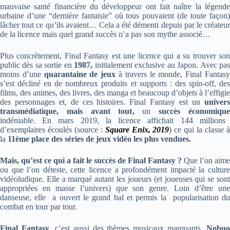
mauvaise santé financière du développeur ont fait naître la légende
urbaine d’une “dernière fantaisie” où tous pouvaient (de toute façon)
lâcher tout ce qu’ils avaient… Cela a été démenti depuis par le créateur
de la licence mais quel grand succès n’a pas son mythe associé…
Plus concrètement, Final Fantasy est une licence qui a su trouver son
public dès sa sortie en
1987,
initialement
exclusive au Japon
. Avec pa
moins d’une
quarantaine de jeux
à travers le monde, Final Fantas
s’est décliné en de nombreux produits et supports : des spin-off, des
films, des animes, des livres, des manga et beaucoup d’objets à l’effigie
des personnages et, de ces histoires. Final Fantasy est un
univers
transmédiatique, mais avant tout,
un
succès économiqu
indéniable. En mars 2019, la licence affichait 144 millions
d’exemplaires écoulés (source :
Square Enix, 2019
)
ce qui la classe 
la
11ème place des séries de jeux vidéo les plus vendues.
Mais, qu’est ce qui a fait le succès de Final Fantasy ?
Que l’on aime
ou que l’on déteste, cette licence a
profondément impacté la cultur
vidéoludique. Elle a marqué autant les joueurs (et joueuses qui se sont
appropriées en masse l’univers) que son genre. Loin d’être une
danseuse, elle a ouvert le grand bal et permis la popularisation du
combat en tour par tour.
Final Fantasy
, c’est aussi des thèmes musicaux marquants.
Nobuo