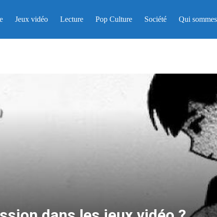
e
Jeux vidéo
Lecture
Pop Culture
Société
Qui sommes
ssion dans les jeux vidéo ?