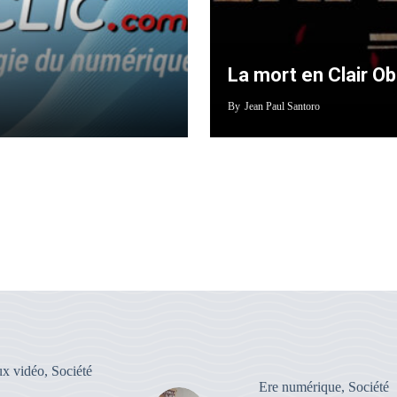
La mort en Clair O
By
Jean Paul Santoro
ux vidéo
,
Société
Ere numérique
,
Société