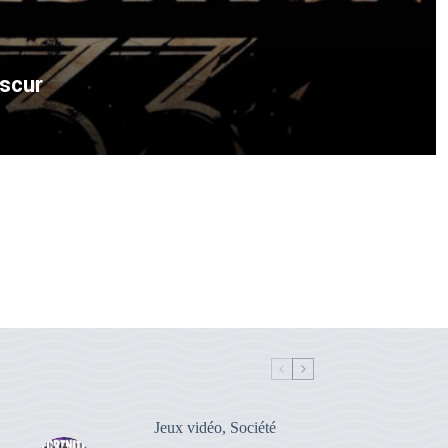
bscur
Jeux vidéo
,
Société