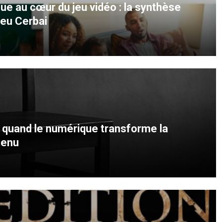
e au cœur du jeu vidéo : la synthèse
ieu Cerbai
: quand le numérique transforme la
tenu