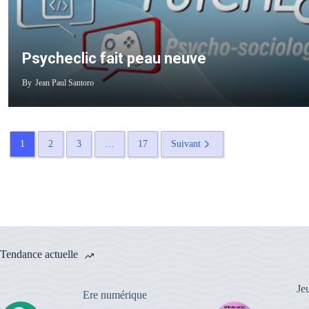
Psycheclic fait peau neuve
By
Jean Paul Santoro
1
2
3
…
17
Suivant
Tendance actuelle
Je
Ere numérique