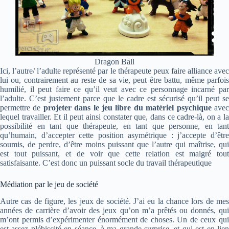
Dragon Ball
Ici, l’autre/ l’adulte représenté par le thérapeute peux faire alliance avec
lui ou, contrairement au reste de sa vie, peut être battu, même parfois
humilié, il peut faire ce qu’il veut avec ce personnage incarné par
l’adulte. C’est justement parce que le cadre est sécurisé qu’il peut se
permettre de
projeter dans le jeu libre du matériel psychique
ave
lequel travailler. Et il peut ainsi constater que, dans ce cadre-là, on a la
possibilité en tant que thérapeute, en tant que personne, en tant
qu’humain, d’accepter cette position asymétrique : j’accepte d’être
soumis, de perdre, d’être moins puissant que l’autre qui maîtrise, qui
est tout puissant, et de voir que cette relation est malgré tout
satisfaisante. C’est donc un puissant socle du travail thérapeutique
Médiation par le jeu de société
Autre cas de figure, les jeux de société. J’ai eu la chance lors de mes
années de carrière d’avoir des jeux qu’on m’a prêtés ou donnés, qui
m’ont permis d’expérimenter énormément de choses. Un de ceux qui
est assez plébiscité en séance, à ma grande surprise, et qui est en lien