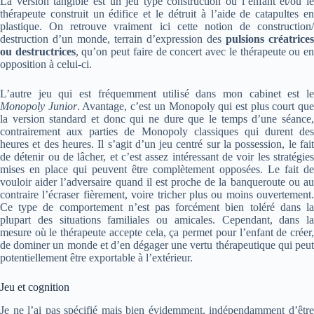
La version tangible est un jeu type construction où l’enfant et/ou le
thérapeute construit un édifice et le détruit à l’aide de catapultes en
plastique. On retrouve vraiment ici cette notion de construction/
destruction d’un monde, terrain d’expression des
pulsions créatrices
ou destructrices
, qu’on peut faire de concert avec le thérapeute ou e
opposition à celui-ci.
L’autre jeu qui est fréquemment utilisé dans mon cabinet est le
Monopoly Junior
. Avantage, c’est un Monopoly qui est plus court qu
la version standard et donc qui ne dure que le temps d’une séance,
contrairement aux parties de Monopoly classiques qui durent des
heures et des heures. Il s’agit d’un jeu centré sur la possession, le fait
de détenir ou de lâcher, et c’est assez intéressant de voir les stratégies
mises en place qui peuvent être complètement opposées. Le fait de
vouloir aider l’adversaire quand il est proche de la banqueroute ou au
contraire l’écraser fièrement, voire tricher plus ou moins ouvertement.
Ce type de comportement n’est pas forcément bien toléré dans la
plupart des situations familiales ou amicales. Cependant, dans la
mesure où le thérapeute accepte cela, ça permet pour l’enfant de créer,
de dominer un monde et d’en dégager une vertu thérapeutique qui peut
potentiellement être exportable à l’extérieur.
Jeu et cognition
Je ne l’ai pas spécifié mais bien évidemment, indépendamment d’être