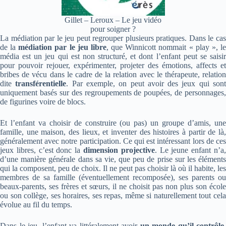
Gillet – Leroux – Le jeu vidéo
pour soigner ?
La médiation par le jeu peut regrouper plusieurs pratiques. Dans le cas
de la
médiation par le jeu libre
, que Winnicott nommait « play », l
média est un jeu qui est non structuré, et dont l’enfant peut se saisir
pour pouvoir rejouer, expérimenter, projeter des émotions, affects et
bribes de vécu dans le cadre de la relation avec le thérapeute, relation
dite
transférentielle
. Par exemple, on peut avoir des jeux qui son
uniquement basés sur des regroupements de poupées, de personnages,
de figurines voire de blocs.
Et l’enfant va choisir de construire (ou pas) un groupe d’amis, une
famille, une maison, des lieux, et inventer des histoires à partir de là,
généralement avec notre participation. Ce qui est intéressant lors de ces
jeux libres, c’est donc la
dimension projective
. Le jeune enfant n’a
d’une manière générale dans sa vie, que peu de prise sur les éléments
qui la composent, peu de choix. Il ne peut pas choisir là où il habite, les
membres de sa famille (éventuellement recomposée), ses parents ou
beaux-parents, ses frères et sœurs, il ne choisit pas non plus son école
ou son collège, ses horaires, ses repas, même si naturellement tout cela
évolue au fil du temps.
Dans le jeu, l’enfant va littéralement avoir
un monde qu’il contrôle
,