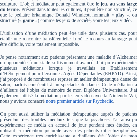
sculpture. L’objet médiateur peut également être le
jeu, au sens larg
du terme
. Présent dans toutes les cultures, il peut être non structuré, ce
que le pédiatre britannique Donald Winnicott nommait «
play
», ou
structuré («
game
») comme les jeux de société, voire les jeux vidéo.
L’utilisation d’une médiation peut être utile dans plusieurs cas, pour
établir une rencontre transférentielle là où le recours au langage peut
être difficile, voire totalement impossible.
Je pense notamment aux patients présentant une maladie d’Alzheimer
ou apparentée à un stade suffisamment avancé. J’ai pu expérimenter
plusieurs médiations lorsque je travaillais en Etablissement
d’Hébergement pour Personnes Agées Dépendantes (EHPAD). Ainsi,
j’ai proposé à de nombreuses reprises un atelier thérapeutique danse de
salon, parfois consécutif à un spectacle de danse. Cette médiation a
d’ailleurs été l’objet du mémoire de mon Diplôme Universitaire. J’ai
également utilisé la médiation par le jeu vidéo avec la Nintendo Wii,
nous y avions consacré
notre premier article sur Psycheclic
.
On peut aussi utiliser la médiation thérapeutique auprès de patients
présentant des troubles mentaux tels que la psychose. J’ai ainsi pu
expérimenter ce média en accueil de jour pendant mes études, en
utilisant la médiation picturale avec des patients dit schizophrènes.
Cette expérience très enrichissante a d’ailleurs été l’objet de mon