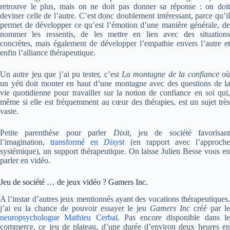
retrouve le plus, mais on ne doit pas donner sa réponse : on doit
deviner celle de l’autre. C’est donc doublement intéressant, parce qu’il
permet de développer ce qu’est l’émotion d’une manière générale, de
nommer les ressentis, de les mettre en lien avec des situations
concrètes, mais également de développer l’empathie envers l’autre et
enfin l’alliance thérapeutique.
Un autre jeu que j’ai pu tester, c’est
La montagne de la confiance
o
un yéti doit monter en haut d’une montagne avec des questions de la
vie quotidienne pour travailler sur la notion de confiance en soi qui,
même si elle est fréquemment au cœur des thérapies, est un sujet très
vaste.
Petite parenthèse pour parler
Dixit
, jeu de société favorisant
l’imagination,
transformé en
Dixyst
(en rapport avec l’approch
systémique), un support thérapeutique. On laisse Julien Besse vous en
parler en vidéo.
Jeu de société … de jeux vidéo ? Gamers Inc.
A l’instar d’autres jeux mentionnés ayant des vocations thérapeutiques,
j’ai eu la chance de pouvoir essayer le jeu
Gamers Inc
créé par l
neuropsychologue Mathieu Cerbaï
. Pas encore disponible dans l
commerce, ce jeu de plateau, d’une durée d’environ deux heures en