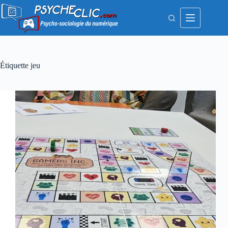
Passer
au
contenu
Étiquette
jeu