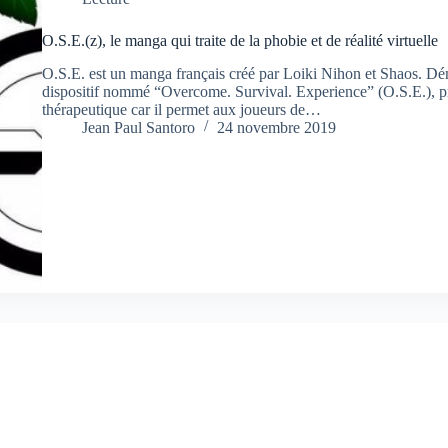
O.S.E.(z), le manga qui traite de la phobie et de réalité virtuelle
O.S.E. est un manga français créé par Loiki Nihon et Shaos. Dém
dispositif nommé “Overcome. Survival. Experience” (O.S.E.), pro
thérapeutique car il permet aux joueurs de…
Jean Paul Santoro
24 novembre 2019