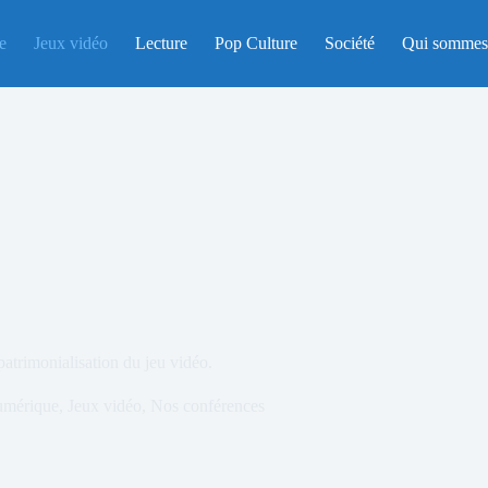
e
Jeux vidéo
Lecture
Pop Culture
Société
Qui sommes
patrimonialisation du jeu vidéo.
umérique
,
Jeux vidéo
,
Nos conférences