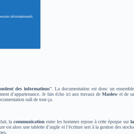
 besoins informationnels.
ontient des informations
”. La documentation est donc un ensembl
iment d’appartenance
. Je fais écho ici aux travaux de
Maslow
et de s
ocumentation naît de tout ça.
fait, la
communication
entre les hommes repose à cette époque sur
l
 est alors une tablette d’argile et l’écriture sert à la gestion des stock
ibes.