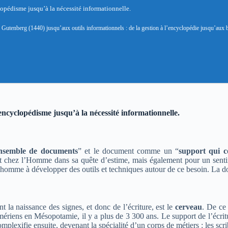
lopédisme jusqu’à la nécessité informationnelle.
e Gutenberg (1440) jusqu’aux outils informationnels : de la gestion à l’encyclopédie jusqu’aux
.
encyclopédisme jusqu’à la nécessité informationnelle.
nsemble de documents
” et le document comme un “
support qui c
ant chez l’Homme dans sa quête d’estime, mais également pour un sent
 l’homme à développer des outils et techniques autour de ce besoin. La d
la naissance des signes, et donc de l’écriture, est le
cerveau
. De ce 
mériens en Mésopotamie, il y a plus de 3 300 ans. Le support de l’écriture
mplexifie ensuite, devenant la spécialité d’un corps de métiers : les scr