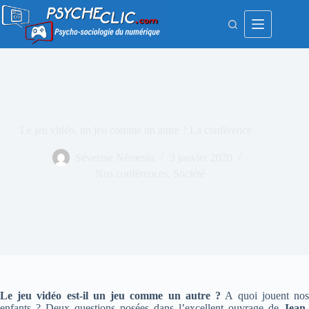
Passer
au
contenu
Le jeu vidéo, un jeu comme un autre ? La conférence
Séverine Némesin
3 janvier 2020
Nos conférences
,
Société
Le jeu vidéo est-il un jeu comme un autre ?
A quoi jouent no
enfants ? Deux questions posées dans l’excellent ouvrage de
Jean-