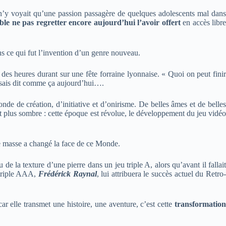
n’y voyait qu’une passion passagère de quelques adolescents mal dan
le ne pas regretter encore aujourd’hui l’avoir offert
en accès libr
ans ce qui fut l’invention d’un genre nouveau.
 des heures durant sur une fête forraine lyonnaise. « Quoi on peut fini
 sais dit comme ça aujourd’hui….
e de création, d’initiative et d’onirisme. De belles âmes et de belle
tat plus sombre : cette époque est révolue, le développement du jeu vidéo
de masse a changé la face de ce Monde.
de la texture d’une pierre dans un jeu triple A, alors qu’avant il fallai
 triple AAA,
Frédérick Raynal
, lui attribuera le succès actuel du Retro
ar elle transmet une histoire, une aventure, c’est cette
transformation