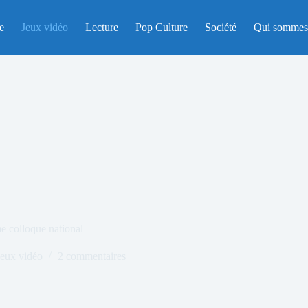
e
Jeux vidéo
Lecture
Pop Culture
Société
Qui sommes
e colloque national
Jeux vidéo
2 commentaires