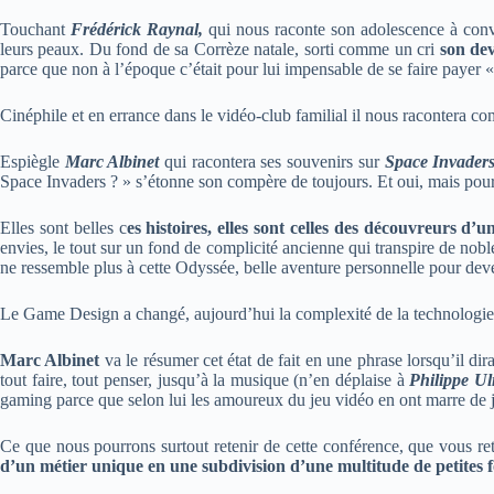
Touchant
Frédérick Raynal,
qui nous raconte son adolescence à conv
leurs peaux. Du fond de sa Corrèze natale, sorti comme un cri
son dev
parce que non à l’époque c’était pour lui impensable de se faire payer «
Cinéphile et en errance dans le vidéo-club familial il nous racontera 
Espiègle
Marc Albinet
qui racontera ses souvenirs sur
Space Invaders
Space Invaders ? » s’étonne son compère de toujours. Et oui, mais pour 
Elles sont belles c
es histoires, elles sont celles des découvreurs 
envies, le tout sur un fond de complicité ancienne qui transpire de nobl
ne ressemble plus à cette Odyssée, belle aventure personnelle pour deven
Le Game Design a changé, aujourd’hui la complexité de la technologie, 
Marc Albinet
va le résumer cet état de fait en une phrase lorsqu’il dir
tout faire, tout penser, jusqu’à la musique (n’en déplaise à
Philippe Ul
gaming parce que selon lui les amoureux du jeu vidéo en ont marre de 
Ce que nous pourrons surtout retenir de cette conférence, que vous retr
d’un métier unique en une subdivision d’une multitude de petites f