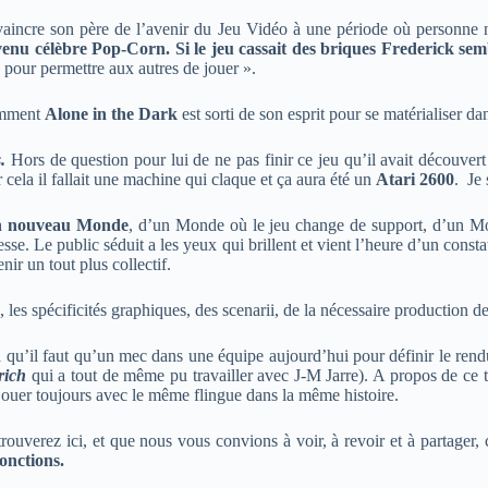
aincre son père de l’avenir du Jeu Vidéo à une période où personne 
enu célèbre Pop-Corn. Si le jeu cassait des briques Frederick semb
 pour permettre aux autres de jouer ».
comment
Alone in the Dark
est sorti de son esprit pour se matérialiser d
.
Hors de question pour lui de ne pas finir ce jeu qu’il avait découvert
cela il fallait une machine qui claque et ça aura été un
Atari 2600
. Je
d’un nouveau Monde
, d’un Monde où le jeu change de support, d’un Mond
esse. Le public séduit a les yeux qui brillent et vient l’heure d’un cons
ir un tout plus collectif.
les spécificités graphiques, des scenarii, de la nécessaire production 
a qu’il faut qu’un mec dans une équipe aujourd’hui pour définir le rendu 
rich
qui a tout de même pu travailler avec J-M Jarre). A propos de ce
jouer toujours avec le même flingue dans la même histoire.
ouverez ici, et que nous vous convions à voir, à revoir et à partager, c
onctions.