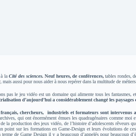
à la
Cité des sciences.
Neuf heures, de conférences,
tables rondes, d
enir, mais aussi pour nous aider à nous repérer dans la multitude de méti
ns pas le jeu vidéo est un domaine qui alimente tous les fantasmes, et
strialisation d’aujourd’hui a considérablement changé les paysages 
s français, chercheurs, industriels et formateurs sont intervenus
archives, qui ont énormément émues les quadragénaires comme moi et é
 de la production des jeux vidéo, de l’histoire d’adolescents rêveurs que
 un point sur les formations en Game-Design et leurs évolutions de ce
’en terme de Game Design il y a beaucoup d’appelés pour beaucoup d’é