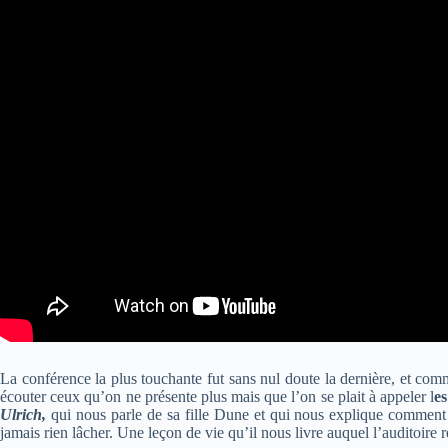
La conférence la plus touchante fut sans nul doute la dernière, et comm
écouter ceux qu’on ne présente plus mais que l’on se plait à appeler l
es
Ulrich,
qui nous parle de sa fille Dune et qui nous explique comment i
jamais rien lâcher. Une leçon de vie qu’il nous livre auquel l’auditoire 