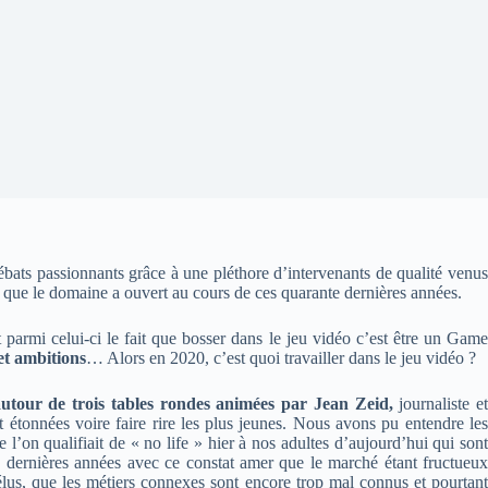
ébats passionnants grâce à une pléthore d’intervenants de qualité venus
ers que le domaine a ouvert au cours de ces quarante dernières années.
 parmi celui-ci le fait que bosser dans le jeu vidéo c’est être un Game
et ambitions
… Alors en 2020, c’est quoi travailler dans le jeu vidéo ?
 autour de trois tables rondes animées par Jean Zeid,
journaliste et
tonnées voire faire rire les plus jeunes. Nous avons pu entendre les
 l’on qualifiait de « no life » hier à nos adultes d’aujourd’hui qui sont
s dernières années avec ce constat amer que le marché étant fructueux
lus, que les métiers connexes sont encore trop mal connus et pourtant