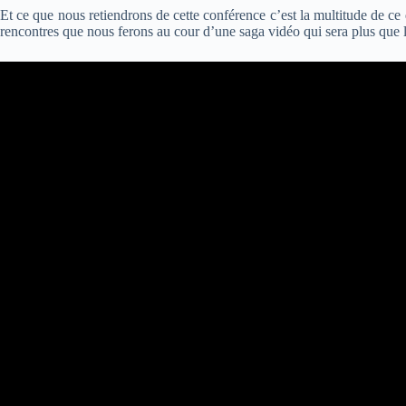
Et ce que nous retiendrons de cette conférence c’est la multitude de ce
rencontres que nous ferons au cour d’une saga vidéo qui sera plus que 