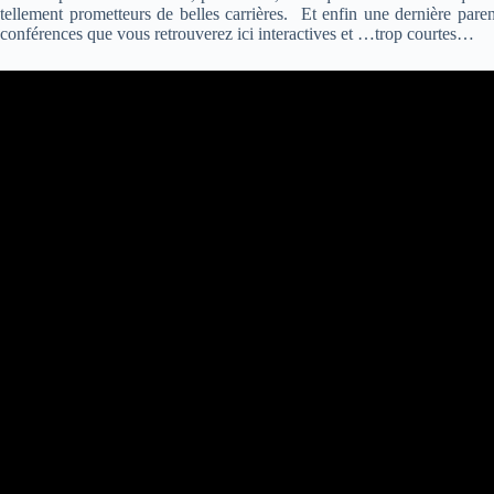
tellement prometteurs de belles carrières. Et enfin une dernière paren
conférences que vous retrouverez ici interactives et …trop courtes…