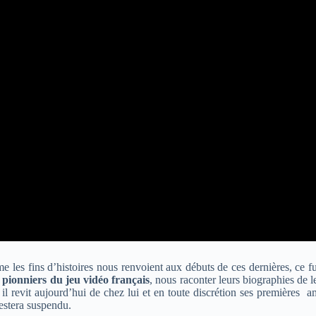
e les fins d’histoires nous renvoient aux débuts de ces dernières, ce f
 pionniers du jeu vidéo français
, nous raconter leurs biographies de 
l revit aujourd’hui de chez lui et en toute discrétion ses premières 
restera suspendu.