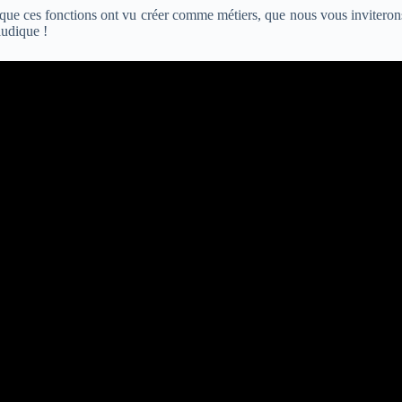
 que ces fonctions ont vu créer comme métiers, que nous vous inviterons 
ludique !