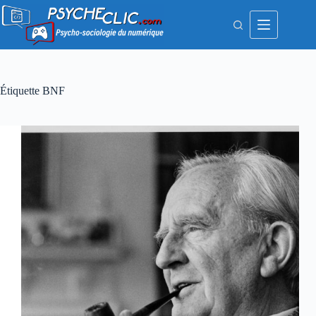
Passer
au
contenu
Étiquette
BNF