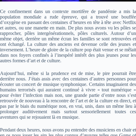
Ce confinement dans un contexte mortifère de pandémie a mis la
population mondiale a rude épreuve, qui a trouvé une bouffée
d’oxygène en passant des centaines d’heures en tête à tête avec Netflix
et autres, ou une manette en main. De plus nous avons vu les pôles se
rapprocher, pôles intergénérationnels, pôles culturels. Autour d’un
même objet, derrière un même écran les familles se sont retrouvées et
ont échangé. La culture des anciens est devenue celle des jeunes et
inversement. L’heure de gloire de la culture pop était venue et se mêlait
dans nos foyers confinés à l’inespéré intérêt des plus jeunes pour les
autres formes d’art et de culture.
Aujourd’hui, même si la prudence est de mise, le pire pourrait être
derrière nous. J’étais assis avec des centaines d’autres personnes pour
écouter un concert de musique symphonique. Certains imaginaient des
humains terrorisés qui auraient continué à vivre « tout numérique »
pour éviter l’infection mais non, une grande partie d’entre nous s’est
retrouvée de nouveau à la rencontre de l’art et de la culture en direct, et
pas par le biais du numérique non, en vrai, unis, dans un même lieu à
prolonger auditivement mais surtout sensoriellement toutes ces
aventures qui se rejouaient là en musique.
Pendant deux heures, nous avons pu entendre des musiciens en chair et
en os nous jouer les airs les plus connus d’œuvres telles que
Game of