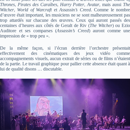
Thrones
,
Pirates des Caraïbes
,
Harry Potter
,
Avatar
, mais aussi
Th
Witcher
,
World of Warcraft
et
Assassin’s Creed
. Comme le nombr
d’œuvre était important, les musiciens ne se sont malheureusement pas
trop attardés sur chacune des œuvres. Ceux qui auront passés des
centaines d’heures aux côtés de Geralt de Riv (
The Witcher
) ou Ezi
Auditore et ses comparses (
Assassin’s Creed
) auront comme une
impression de « trop peu ».
De la même façon, si l’écran derrière l’orchestre présentait
effectivement des cinématiques des jeux vidéo comme
accompagnements visuels, aucun extrait de séries ou de films n’étaient
de la partie. Le travail graphique pour pallier cette absence était quant à
lui de qualité disons … discutable.