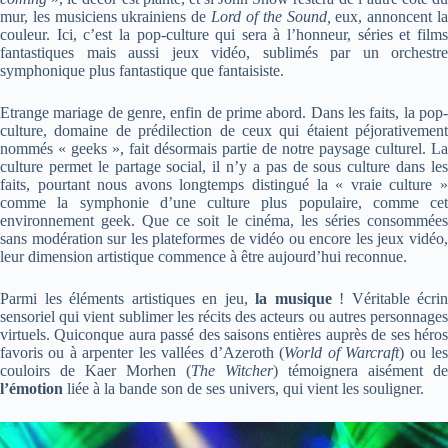
mur, les musiciens ukrainiens de
Lord of the Sound,
eux, annoncent l
couleur. Ici, c’est la pop-culture qui sera à l’honneur, séries et films
fantastiques mais aussi jeux vidéo, sublimés par un orchestre
symphonique plus fantastique que fantaisiste.
Etrange mariage de genre, enfin de prime abord. Dans les faits, la pop-
culture, domaine de prédilection de ceux qui étaient péjorativement
nommés « geeks », fait désormais partie de notre paysage culturel. La
culture permet le partage social, il n’y a pas de sous culture dans les
faits, pourtant nous avons longtemps distingué la « vraie culture »
comme la symphonie d’une culture plus populaire, comme cet
environnement geek. Que ce soit le cinéma, les séries consommées
sans modération sur les plateformes de vidéo ou encore les jeux vidéo,
leur dimension artistique commence à être aujourd’hui reconnue.
Parmi les éléments artistiques en jeu,
la musique
! Véritable écrin
sensoriel qui vient sublimer les récits des acteurs ou autres personnages
virtuels. Quiconque aura passé des saisons entières auprès de ses héros
favoris ou à arpenter les vallées d’Azeroth (
World of Warcraft
) ou le
couloirs de Kaer Morhen (
The Witcher
) témoignera aisément de
l’émotion
liée à la bande son de ses univers, qui vient les souligner.