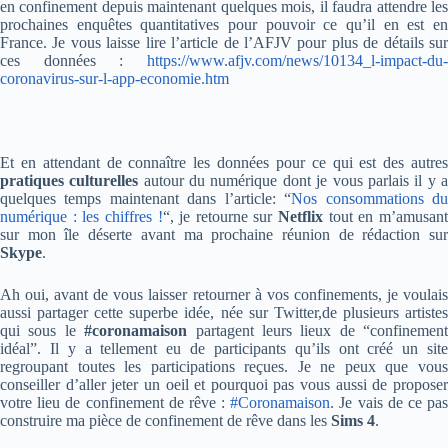
en confinement depuis maintenant quelques mois, il faudra attendre les
prochaines enquêtes quantitatives pour pouvoir ce qu’il en est en
France. Je vous laisse lire l’article de l’AFJV pour plus de détails sur
ces données :
https://www.afjv.com/news/10134_l-impact-du-
coronavirus-sur-l-app-economie.htm
Et en attendant de connaître les données pour ce qui est des autres
pratiques culturelles
autour du numérique dont je vous parlais il y 
quelques temps maintenant dans l’article: “
Nos consommations d
numérique : les chiffres !
“, je retourne sur
Netflix
tout en m’amusan
sur mon île déserte avant ma prochaine réunion de rédaction sur
Skype
.
Ah oui, avant de vous laisser retourner à vos confinements, je voulais
aussi partager cette superbe idée, née sur Twitter,de plusieurs artistes
qui sous le
#coronamaison
partagent leurs lieux de “confinement
idéal”. Il y a tellement eu de participants qu’ils ont créé un site
regroupant toutes les participations reçues. Je ne peux que vous
conseiller d’aller jeter un oeil et pourquoi pas vous aussi de proposer
votre lieu de confinement de rêve :
#Coronamaison
. Je vais de ce pa
construire ma pièce de confinement de rêve dans les
Sims 4
.