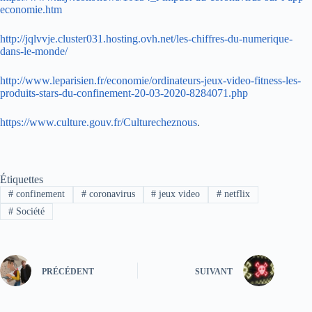
economie.htm
http://jqlvvje.cluster031.hosting.ovh.net/les-chiffres-du-numerique-
dans-le-monde/
http://www.leparisien.fr/economie/ordinateurs-jeux-video-fitness-les-
produits-stars-du-confinement-20-03-2020-8284071.php
https://www.culture.gouv.fr/Culturecheznous
.
Étiquettes
#
confinement
#
coronavirus
#
jeux video
#
netflix
#
Société
PRÉCÉDENT
SUIVANT