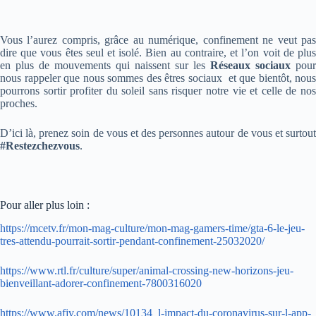
Vous l’aurez compris, grâce au numérique, confinement ne veut pas
dire que vous êtes seul et isolé. Bien au contraire, et l’on voit de plus
en plus de mouvements qui naissent sur les
Réseaux sociaux
pour
nous rappeler que nous sommes des êtres sociaux et que bientôt, nous
pourrons sortir profiter du soleil sans risquer notre vie et celle de nos
proches.
D’ici là, prenez soin de vous et des personnes autour de vous et surtout
#Restezchezvous
.
Pour aller plus loin :
https://mcetv.fr/mon-mag-culture/mon-mag-gamers-time/gta-6-le-jeu-
tres-attendu-pourrait-sortir-pendant-confinement-25032020/
https://www.rtl.fr/culture/super/animal-crossing-new-horizons-jeu-
bienveillant-adorer-confinement-7800316020
https://www.afjv.com/news/10134_l-impact-du-coronavirus-sur-l-app-