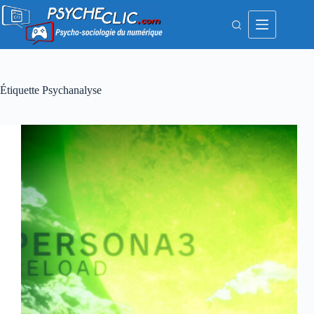
Passer
au
contenu
Étiquette
Psychanalyse