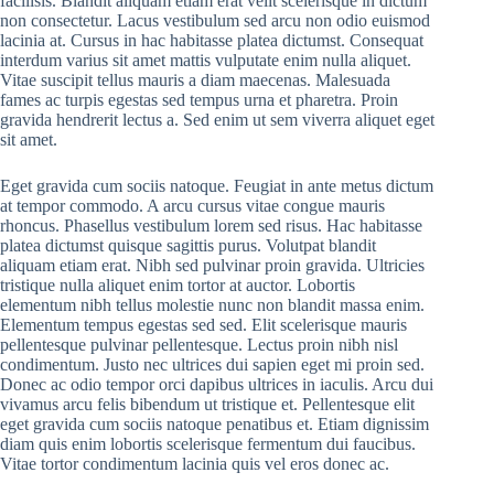
facilisis. Blandit aliquam etiam erat velit scelerisque in dictum
non consectetur. Lacus vestibulum sed arcu non odio euismod
lacinia at. Cursus in hac habitasse platea dictumst. Consequat
interdum varius sit amet mattis vulputate enim nulla aliquet.
Vitae suscipit tellus mauris a diam maecenas. Malesuada
fames ac turpis egestas sed tempus urna et pharetra. Proin
gravida hendrerit lectus a. Sed enim ut sem viverra aliquet eget
sit amet.
Eget gravida cum sociis natoque. Feugiat in ante metus dictum
at tempor commodo. A arcu cursus vitae congue mauris
rhoncus. Phasellus vestibulum lorem sed risus. Hac habitasse
platea dictumst quisque sagittis purus. Volutpat blandit
aliquam etiam erat. Nibh sed pulvinar proin gravida. Ultricies
tristique nulla aliquet enim tortor at auctor. Lobortis
elementum nibh tellus molestie nunc non blandit massa enim.
Elementum tempus egestas sed sed. Elit scelerisque mauris
pellentesque pulvinar pellentesque. Lectus proin nibh nisl
condimentum. Justo nec ultrices dui sapien eget mi proin sed.
Donec ac odio tempor orci dapibus ultrices in iaculis. Arcu dui
vivamus arcu felis bibendum ut tristique et. Pellentesque elit
eget gravida cum sociis natoque penatibus et. Etiam dignissim
diam quis enim lobortis scelerisque fermentum dui faucibus.
Vitae tortor condimentum lacinia quis vel eros donec ac.