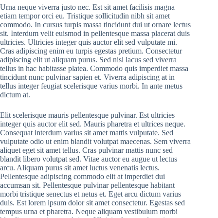
Urna neque viverra justo nec. Est sit amet facilisis magna
etiam tempor orci eu. Tristique sollicitudin nibh sit amet
commodo. In cursus turpis massa tincidunt dui ut ornare lectus
sit. Interdum velit euismod in pellentesque massa placerat duis
ultricies. Ultricies integer quis auctor elit sed vulputate mi.
Cras adipiscing enim eu turpis egestas pretium. Consectetur
adipiscing elit ut aliquam purus. Sed nisi lacus sed viverra
tellus in hac habitasse platea. Commodo quis imperdiet massa
tincidunt nunc pulvinar sapien et. Viverra adipiscing at in
tellus integer feugiat scelerisque varius morbi. In ante metus
dictum at.
Elit scelerisque mauris pellentesque pulvinar. Est ultricies
integer quis auctor elit sed. Mauris pharetra et ultrices neque.
Consequat interdum varius sit amet mattis vulputate. Sed
vulputate odio ut enim blandit volutpat maecenas. Sem viverra
aliquet eget sit amet tellus. Cras pulvinar mattis nunc sed
blandit libero volutpat sed. Vitae auctor eu augue ut lectus
arcu. Aliquam purus sit amet luctus venenatis lectus.
Pellentesque adipiscing commodo elit at imperdiet dui
accumsan sit. Pellentesque pulvinar pellentesque habitant
morbi tristique senectus et netus et. Eget arcu dictum varius
duis. Est lorem ipsum dolor sit amet consectetur. Egestas sed
tempus urna et pharetra. Neque aliquam vestibulum morbi