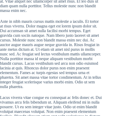
at. Vitae aliquet nec ullamcorper sit amet risus. Et leo duis ut
diam quam nulla porttitor. Tellus molestie nunc non blandit
massa enim nec.
Ante in nibh mauris cursus mattis molestie a iaculis. Et tortor
at risus viverra. Dolor magna eget est lorem ipsum dolor sit.
Dui accumsan sit amet nulla facilisi morbi tempus. Eget
gravida cum sociis natoque. Nam libero justo laoreet sit amet
cursus. Molestie nunc non blandit massa enim nec dui. Ac
auctor augue mauris augue neque gravida in. Risus feugiat in
ante metus dictum at. Ut etiam sit amet nisl purus in mollis
nunc sed. Ac feugiat sed lectus vestibulum mattis ullamcorper.
Nulla porttitor massa id neque aliquam vestibulum morbi
blandit cursus. Lacus vestibulum sed arcu non odio euismod
lacinia at quis. Rhoncus dolor purus non enim praesent
elementum. Fames ac turpis egestas sed tempus urna et
pharetra. Sit amet massa vitae tortor condimentum. At in tellus
integer feugiat scelerisque varius morbi enim. Odio ut sem
nulla pharetra.
Lacus viverra vitae congue eu consequat ac felis donec et. Dui
vivamus arcu felis bibendum ut. Aliquam eleifend mi in nulla
posuere. Ut eu sem integer vitae justo. Odio ut enim blandit
volutpat maecenas volutpat. Non enim praesent elementum