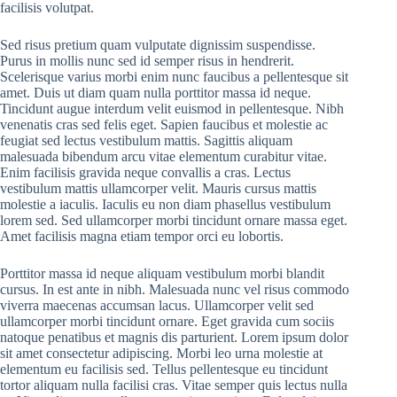
facilisis volutpat.
Sed risus pretium quam vulputate dignissim suspendisse.
Purus in mollis nunc sed id semper risus in hendrerit.
Scelerisque varius morbi enim nunc faucibus a pellentesque sit
amet. Duis ut diam quam nulla porttitor massa id neque.
Tincidunt augue interdum velit euismod in pellentesque. Nibh
venenatis cras sed felis eget. Sapien faucibus et molestie ac
feugiat sed lectus vestibulum mattis. Sagittis aliquam
malesuada bibendum arcu vitae elementum curabitur vitae.
Enim facilisis gravida neque convallis a cras. Lectus
vestibulum mattis ullamcorper velit. Mauris cursus mattis
molestie a iaculis. Iaculis eu non diam phasellus vestibulum
lorem sed. Sed ullamcorper morbi tincidunt ornare massa eget.
Amet facilisis magna etiam tempor orci eu lobortis.
Porttitor massa id neque aliquam vestibulum morbi blandit
cursus. In est ante in nibh. Malesuada nunc vel risus commodo
viverra maecenas accumsan lacus. Ullamcorper velit sed
ullamcorper morbi tincidunt ornare. Eget gravida cum sociis
natoque penatibus et magnis dis parturient. Lorem ipsum dolor
sit amet consectetur adipiscing. Morbi leo urna molestie at
elementum eu facilisis sed. Tellus pellentesque eu tincidunt
tortor aliquam nulla facilisi cras. Vitae semper quis lectus nulla