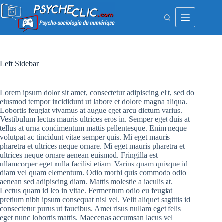
Passer
au
contenu
Left Sidebar
Lorem ipsum dolor sit amet, consectetur adipiscing elit, sed do
eiusmod tempor incididunt ut labore et dolore magna aliqua.
Lobortis feugiat vivamus at augue eget arcu dictum varius.
Vestibulum lectus mauris ultrices eros in. Semper eget duis at
tellus at urna condimentum mattis pellentesque. Enim neque
volutpat ac tincidunt vitae semper quis. Mi eget mauris
pharetra et ultrices neque ornare. Mi eget mauris pharetra et
ultrices neque ornare aenean euismod. Fringilla est
ullamcorper eget nulla facilisi etiam. Varius quam quisque id
diam vel quam elementum. Odio morbi quis commodo odio
aenean sed adipiscing diam. Mattis molestie a iaculis at.
Lectus quam id leo in vitae. Fermentum odio eu feugiat
pretium nibh ipsum consequat nisl vel. Velit aliquet sagittis id
consectetur purus ut faucibus. Amet risus nullam eget felis
eget nunc lobortis mattis. Maecenas accumsan lacus vel