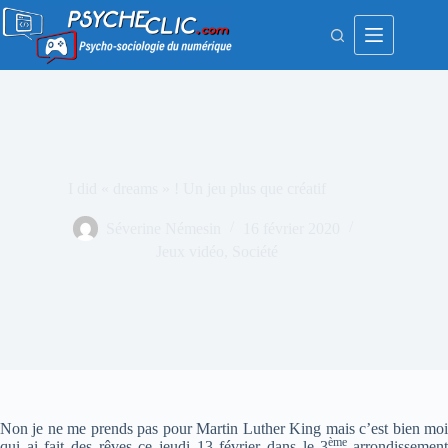
Passer
au
contenu
I did « dreams » ! Un jeu plus que créatif
Séverine Némesin
16 février 2020
Jeux vidéo
,
Société
Non je ne me prends pas pour Martin Luther King mais c’est bien moi
ème
qui ai fait des rêves ce jeudi 13 février dans le 3
arrondissemen