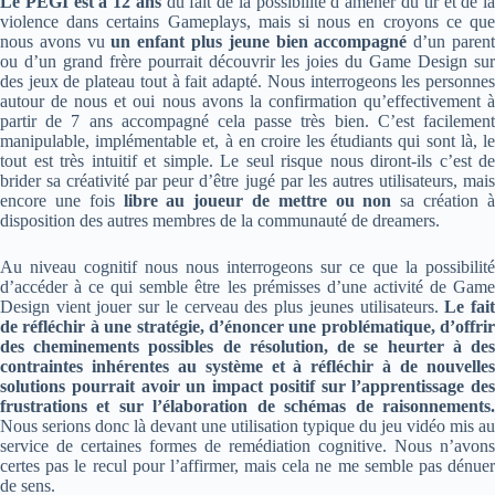
Le PEGI est à 12 ans
du fait de la possibilité d’amener du tir et de la
violence dans certains Gameplays, mais si nous en croyons ce que
nous avons vu
un enfant plus jeune bien accompagné
d’un paren
ou d’un grand frère pourrait découvrir les joies du Game Design sur
des jeux de plateau tout à fait adapté. Nous interrogeons les personnes
autour de nous et oui nous avons la confirmation qu’effectivement à
partir de 7 ans accompagné cela passe très bien. C’est facilement
manipulable, implémentable et, à en croire les étudiants qui sont là, le
tout est très intuitif et simple. Le seul risque nous diront-ils c’est de
brider sa créativité par peur d’être jugé par les autres utilisateurs, mais
encore une fois
libre au joueur de mettre ou non
sa création à
disposition des autres membres de la communauté de dreamers.
Au niveau cognitif nous nous interrogeons sur ce que la possibilité
d’accéder à ce qui semble être les prémisses d’une activité de Game
Design vient jouer sur le cerveau des plus jeunes utilisateurs.
Le fai
de réfléchir à une stratégie, d’énoncer une problématique, d’offrir
des cheminements possibles de résolution, de se heurter à des
contraintes inhérentes au système et à réfléchir à de nouvelles
solutions pourrait avoir un impact positif sur l’apprentissage des
frustrations et sur l’élaboration de schémas de raisonnements.
Nous serions donc là devant une utilisation typique du jeu vidéo mis au
service de certaines formes de remédiation cognitive. Nous n’avons
certes pas le recul pour l’affirmer, mais cela ne me semble pas dénuer
de sens.