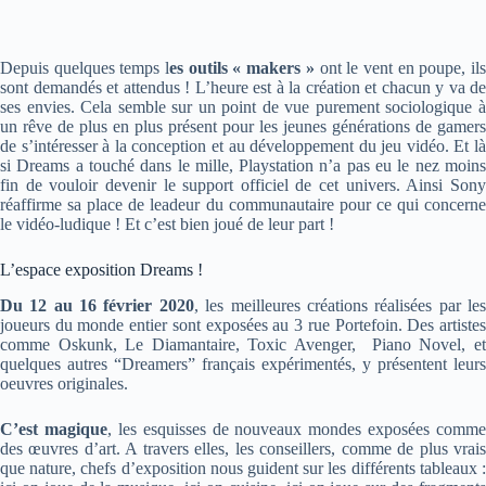
Depuis quelques temps l
es outils « makers »
ont le vent en poupe, il
sont demandés et attendus ! L’heure est à la création et chacun y va de
ses envies. Cela semble sur un point de vue purement sociologique à
un rêve de plus en plus présent pour les jeunes générations de gamers
de s’intéresser à la conception et au développement du jeu vidéo. Et là
si Dreams a touché dans le mille, Playstation n’a pas eu le nez moins
fin de vouloir devenir le support officiel de cet univers. Ainsi Sony
réaffirme sa place de leadeur du communautaire pour ce qui concerne
le vidéo-ludique ! Et c’est bien joué de leur part !
L’espace exposition Dreams !
Du 12 au 16 février 2020
, les meilleures créations réalisées par le
joueurs du monde entier sont exposées au 3 rue Portefoin. Des artistes
comme Oskunk, Le Diamantaire, Toxic Avenger, Piano Novel, et
quelques autres “Dreamers” français expérimentés, y présentent leurs
oeuvres originales.
C’est magique
, les esquisses de nouveaux mondes exposées comme
des œuvres d’art. A travers elles, les conseillers, comme de plus vrais
que nature, chefs d’exposition nous guident sur les différents tableaux :