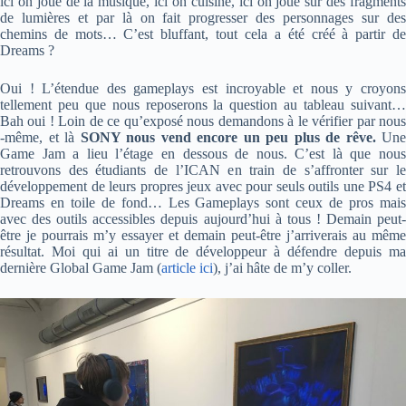
ici on joue de la musique, ici on cuisine, ici on joue sur des fragments
de lumières et par là on fait progresser des personnages sur des
chemins de mots… C’est bluffant, tout cela a été créé à partir de
Dreams ?
Oui ! L’étendue des gameplays est incroyable et nous y croyons
tellement peu que nous reposerons la question au tableau suivant…
Bah oui ! Loin de ce qu’exposé nous demandons à le vérifier par nous
-même, et là
SONY nous vend encore un peu plus de rêve.
Une
Game Jam a lieu l’étage en dessous de nous. C’est là que nous
retrouvons des étudiants de l’ICAN en train de s’affronter sur le
développement de leurs propres jeux avec pour seuls outils une PS4 et
Dreams en toile de fond… Les Gameplays sont ceux de pros mais
avec des outils accessibles depuis aujourd’hui à tous ! Demain peut-
être je pourrais m’y essayer et demain peut-être j’arriverais au même
résultat. Moi qui ai un titre de développeur à défendre depuis ma
dernière Global Game Jam (
article ici
), j’ai hâte de m’y coller.