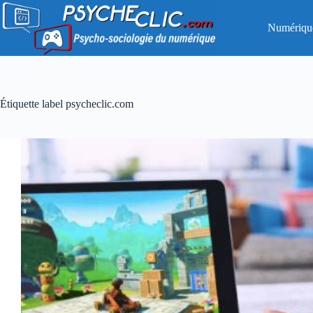
Passer
au
Numériqu
contenu
Étiquette
label psycheclic.com