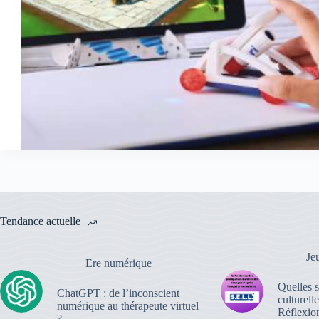
Tendance actuelle
Je
Ere numérique
Quelles s
ChatGPT : de l’inconscient
culturell
numérique au thérapeute virtuel
Réflexion
?