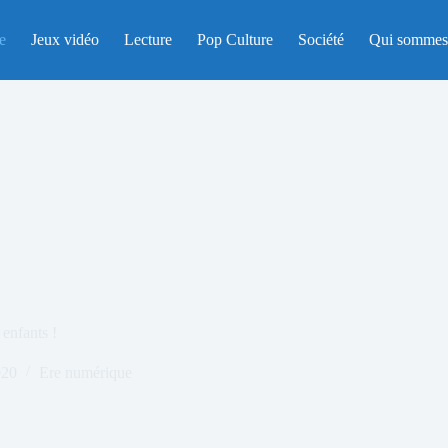
e
Jeux vidéo
Lecture
Pop Culture
Société
Qui sommes
enfants !
020
Ere numérique