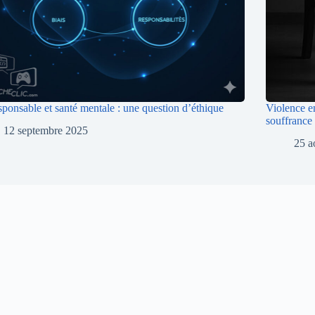
sponsable et santé mentale : une question d’éthique
Violence e
souffrance
12 septembre 2025
25 a