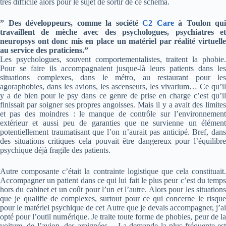
très difficile alors pour le sujet de sortir de ce schéma.
” Des développeurs, comme la société
C2 Care
à Toulon qui
travaillent de mèche avec des psychologues, psychiatres et
neuropsys ont donc mis en place un matériel par réalité virtuelle
au service des praticiens.”
Les psychologues, souvent comportementalistes, traitent la phobie.
Pour se faire ils accompagnaient jusque-là leurs patients dans les
situations complexes, dans le métro, au restaurant pour les
agoraphobies, dans les avions, les ascenseurs, les vivarium… Ce qu’il
y a de bien pour le psy dans ce genre de prise en charge c’est qu’il
finissait par soigner ses propres angoisses. Mais il y a avait des limites
et pas des moindres : le manque de contrôle sur l’environnement
extérieur et aussi peu de garanties que ne survienne un élément
potentiellement traumatisant que l’on n’aurait pas anticipé. Bref, dans
des situations critiques cela pouvait être dangereux pour l’équilibre
psychique déjà fragile des patients.
Autre composante c’était la contrainte logistique que cela constituait.
Accompagner un patient dans ce qui lui fait le plus peur c’est du temps
hors du cabinet et un coût pour l’un et l’autre. Alors pour les situations
que je qualifie de complexes, surtout pour ce qui concerne le risque
pour le matériel psychique de cet Autre que je devais accompagner, j’ai
opté pour l’outil numérique. Je traite toute forme de phobies, peur de la
voiture, de l’avion, des araignées… La demande la plus fréquente est