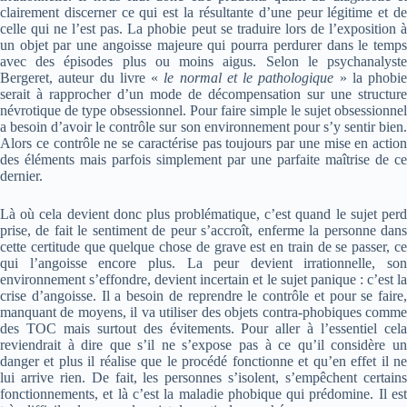
clairement discerner ce qui est la résultante d’une peur légitime et de
celle qui ne l’est pas. La phobie peut se traduire lors de l’exposition à
un objet par une angoisse majeure qui pourra perdurer dans le temps
avec des épisodes plus ou moins aigus. Selon le psychanalyste
Bergeret, auteur du livre «
le normal et le pathologique
» la phobie
serait à rapprocher d’un mode de décompensation sur une structure
névrotique de type obsessionnel. Pour faire simple le sujet obsessionnel
a besoin d’avoir le contrôle sur son environnement pour s’y sentir bien.
Alors ce contrôle ne se caractérise pas toujours par une mise en action
des éléments mais parfois simplement par une parfaite maîtrise de ce
dernier.
Là où cela devient donc plus problématique, c’est quand le sujet perd
prise, de fait le sentiment de peur s’accroît, enferme la personne dans
cette certitude que quelque chose de grave est en train de se passer, ce
qui l’angoisse encore plus. La peur devient irrationnelle, son
environnement s’effondre, devient incertain et le sujet panique : c’est la
crise d’angoisse. Il a besoin de reprendre le contrôle et pour se faire,
manquant de moyens, il va utiliser des objets contra-phobiques comme
des TOC mais surtout des évitements. Pour aller à l’essentiel cela
reviendrait à dire que s’il ne s’expose pas à ce qu’il considère un
danger et plus il réalise que le procédé fonctionne et qu’en effet il ne
lui arrive rien. De fait, les personnes s’isolent, s’empêchent certains
fonctionnements, et là c’est la maladie phobique qui prédomine. Il est