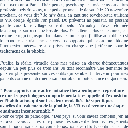
fin novembre à Paris. Thérapeutes, psychologues, médecins ou autres
professionnels de soins, une petite promenade de santé le 20 novembre
prochain, ça vous dit ? Je m’y étais, en tant que psychologue utilisant
la
VR
oblige, égarée l’an passé.
Du préventif au palliatif, en passan
par le curatif, le village santé du salon Virtuality m’avait étonnée
beaucoup et surprise une fois de plus. J’en attends plus cette année, car
ce que je regrette jusqu’alors dans les outils que j’utilise au cabinet est
le manque de réalisme de certains supports qui selon moi bloque
l’immersion nécessaire aux prises en charge que j’effectue pour
l
traitement de la phobie.
J’utilise la réalité virtuelle dans mes prises en charge thérapeutiques
depuis un peu plus de trois ans. Je dois reconnaître une demande de
plus en plus pressante sur ces outils qui semblent intervenir pour mes
patients comme un dernier essai pour obtenir toute chance de guérison.
” Pour apporter une autre initiative thérapeutique et reproduire
ce que les psychologues comportementalistes appellent l’exposition
et l’habituation, qui sont les deux modalités thérapeutiques
usuelles du traitement de la phobie, la VR est devenue une étape
quasiment incontournable.”
Pour ce type de pathologie, “Des psys, si vous saviez combien j’en ai
vu avant vous … » est une phrase très souvent entendue. Les patients
sont fatigués par des parcours longs, par des efforts continus, par de