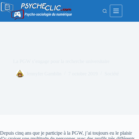
Passer
au
contenu
La PGW s’engage pour la recherche universitaire
Jennyfer Gamblin
7 octobre 2019
Société
Depuis cinq ans que je participe à la PGW, j’ai toujours eu le plaisir
d’y croiser une multitude de personnes avec des profils très différents.