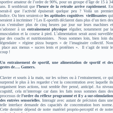
sportive amateur de l’ordre de 90%, pour un groupe d’âge de 15 à 34
ans. Il semblerait que
l’heure de la retraite arrive rapidement
. En
serait-il que l’activité épuiserait quelque peu ? Voilà un premier
indice. Ou bien seraient-ce
les aptitudes cognitives vieillissantes
qui
seraient à incriminer ? Les E-sportifs déclarent dans plus d’un tiers des
cas s’entraîner plus de cinq heures par jour sur leurs machines et
s’adonner à un
entrainement physique
régulier, notamment par la
musculation et la course à pied. L’alimentation serait aussi surveillée
par des coachs et nutritionnistes. Nous sommes loin, bien loin du
légendaire « régime pizza burgers » de l’imaginaire collectif. Non
place aux menus « sucres lents et protéines ». Il s’agit de tenir le
coup !
Un entrainement de sportif, une alimentation de sportif et des
gestes de…. Gamers.
Clavier et souris à la main, sur les scènes ou à l’entrainement, ce qui
surprend le plus à les regarder c’est la concentration avec laquelle ils
organisent leurs actions, tout semble être pensé, anticipé. Au niveau
cognitif, cela m’interroge car dans les faits nous sommes dans des
processus de
l’ordre du réflexe programmé et il y a sur-stimulation
des entrées sensorielles
. Interagir avec autant de précision dans un
telle interface demande des capacités de concentration hors norme.
Cette dernière dépend de notre matériel proprio-perceptif et de notre