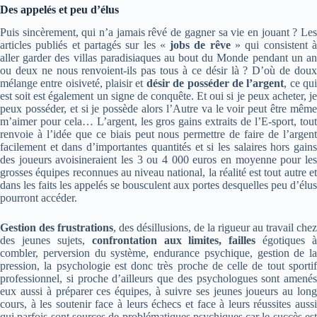
Des appelés et peu d’élus
Puis sincèrement, qui n’a jamais rêvé de gagner sa vie en jouant ? Les
articles publiés et partagés sur les «
jobs de rêve
» qui consistent 
aller garder des villas paradisiaques au bout du Monde pendant un an
ou deux ne nous renvoient-ils pas tous à ce désir là ? D’où de doux
mélange entre oisiveté, plaisir et
désir de posséder de l’argent
, ce qu
est soit est également un signe de conquête. Et oui si je peux acheter, je
peux posséder, et si je possède alors l’Autre va le voir peut être même
m’aimer pour cela… L’argent, les gros gains extraits de l’E-sport, tout
renvoie à l’idée que ce biais peut nous permettre de faire de l’argent
facilement et dans d’importantes quantités et si les salaires hors gains
des joueurs avoisineraient les 3 ou 4 000 euros en moyenne pour les
grosses équipes reconnues au niveau national, la réalité est tout autre et
dans les faits les appelés se bousculent aux portes desquelles peu d’élus
pourront accéder.
Gestion des frustrations
, des désillusions, de la rigueur au travail chez
des jeunes sujets,
confrontation aux limites, failles
égotiques à
combler, perversion du système, endurance psychique, gestion de la
pression, la psychologie est donc très proche de celle de tout sportif
professionnel, si proche d’ailleurs que des psychologues sont amenés
eux aussi à préparer ces équipes, à suivre ses jeunes joueurs au long
cours, à les soutenir face à leurs échecs et face à leurs réussites aussi
qui parfois sont sources de problématiques psychiques car le succès est