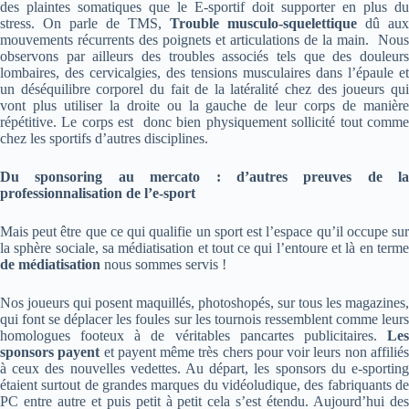
des plaintes somatiques que le E-sportif doit supporter en plus du
stress. On parle de TMS,
Trouble musculo-squelettique
dû aux
mouvements récurrents des poignets et articulations de la main. Nous
observons par ailleurs des troubles associés tels que des douleurs
lombaires, des cervicalgies, des tensions musculaires dans l’épaule et
un déséquilibre corporel du fait de la latéralité chez des joueurs qui
vont plus utiliser la droite ou la gauche de leur corps de manière
répétitive. Le corps est donc bien physiquement sollicité tout comme
chez les sportifs d’autres disciplines.
Du sponsoring au mercato : d’autres preuves de la
professionnalisation de l’e-sport
Mais peut être que ce qui qualifie un sport est l’espace qu’il occupe sur
la sphère sociale, sa médiatisation et tout ce qui l’entoure et là en terme
de médiatisation
nous sommes servis !
Nos joueurs qui posent maquillés, photoshopés, sur tous les magazines,
qui font se déplacer les foules sur les tournois ressemblent comme leurs
homologues footeux à de véritables pancartes publicitaires.
Les
sponsors payent
et payent même très chers pour voir leurs non affilié
à ceux des nouvelles vedettes. Au départ, les sponsors du e-sporting
étaient surtout de grandes marques du vidéoludique, des fabriquants de
PC entre autre et puis petit à petit cela s’est étendu. Aujourd’hui des