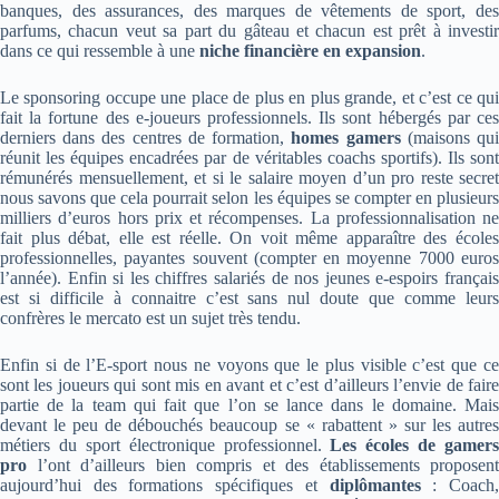
banques, des assurances, des marques de vêtements de sport, des
parfums, chacun veut sa part du gâteau et chacun est prêt à investir
dans ce qui ressemble à une
niche financière en expansion
.
Le sponsoring occupe une place de plus en plus grande, et c’est ce qui
fait la fortune des e-joueurs professionnels. Ils sont hébergés par ces
derniers dans des centres de formation,
homes gamers
(maisons qu
réunit les équipes encadrées par de véritables coachs sportifs). Ils sont
rémunérés mensuellement, et si le salaire moyen d’un pro reste secret
nous savons que cela pourrait selon les équipes se compter en plusieurs
milliers d’euros hors prix et récompenses. La professionnalisation ne
fait plus débat, elle est réelle. On voit même apparaître des écoles
professionnelles, payantes souvent (compter en moyenne 7000 euros
l’année). Enfin si les chiffres salariés de nos jeunes e-espoirs français
est si difficile à connaitre c’est sans nul doute que comme leurs
confrères le mercato est un sujet très tendu.
Enfin si de l’E-sport nous ne voyons que le plus visible c’est que ce
sont les joueurs qui sont mis en avant et c’est d’ailleurs l’envie de faire
partie de la team qui fait que l’on se lance dans le domaine. Mais
devant le peu de débouchés beaucoup se « rabattent » sur les autres
métiers du sport électronique professionnel.
Les écoles de gamers
pro
l’ont d’ailleurs bien compris et des établissements proposent
aujourd’hui des formations spécifiques et
diplômantes
: Coach