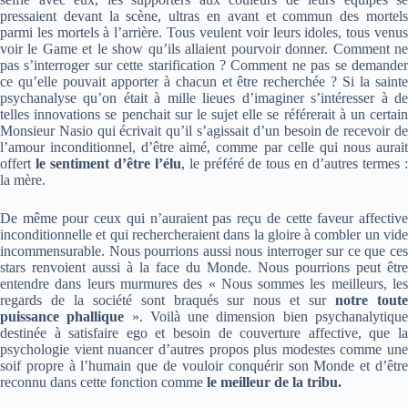
pressaient devant la scène, ultras en avant et commun des mortels
parmi les mortels à l’arrière. Tous veulent voir leurs idoles, tous venus
voir le Game et le show qu’ils allaient pourvoir donner. Comment ne
pas s’interroger sur cette starification ? Comment ne pas se demander
ce qu’elle pouvait apporter à chacun et être recherchée ? Si la sainte
psychanalyse qu’on était à mille lieues d’imaginer s’intéresser à de
telles innovations se penchait sur le sujet elle se référerait à un certain
Monsieur Nasio qui écrivait qu’il s’agissait d’un besoin de recevoir de
l’amour inconditionnel, d’être aimé, comme par celle qui nous aurait
offert
le sentiment d’être l’élu
, le préféré de tous en d’autres termes 
la mère.
De même pour ceux qui n’auraient pas reçu de cette faveur affective
inconditionnelle et qui rechercheraient dans la gloire à combler un vide
incommensurable. Nous pourrions aussi nous interroger sur ce que ces
stars renvoient aussi à la face du Monde. Nous pourrions peut être
entendre dans leurs murmures des « Nous sommes les meilleurs, les
regards de la société sont braqués sur nous et sur
notre tout
puissance phallique
». Voilà une dimension bien psychanalytiqu
destinée à satisfaire ego et besoin de couverture affective, que la
psychologie vient nuancer d’autres propos plus modestes comme une
soif propre à l’humain que de vouloir conquérir son Monde et d’être
reconnu dans cette fonction comme
le meilleur de la tribu.