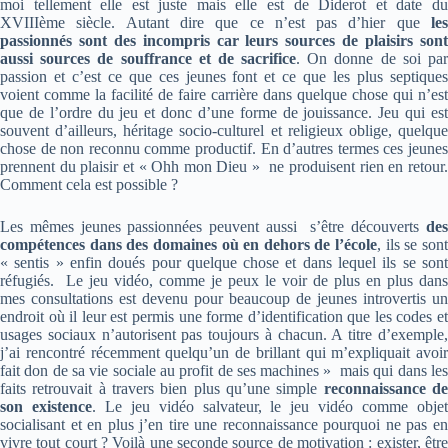
moi tellement elle est juste mais elle est de Diderot et date du
XVIIIème siècle. Autant dire que ce n’est pas d’hier que
les
passionnés sont des incompris car leurs sources de plaisirs sont
aussi sources de souffrance et de sacrifice
. On donne de soi pa
passion et c’est ce que ces jeunes font et ce que les plus septiques
voient comme la facilité de faire carrière dans quelque chose qui n’est
que de l’ordre du jeu et donc d’une forme de jouissance. Jeu qui est
souvent d’ailleurs, héritage socio-culturel et religieux oblige, quelque
chose de non reconnu comme productif. En d’autres termes ces jeunes
prennent du plaisir et « Ohh mon Dieu » ne produisent rien en retour.
Comment cela est possible ?
Les mêmes jeunes passionnées peuvent aussi s’être découverts
des
compétences dans des domaines où en dehors de l’école
, ils se son
« sentis » enfin doués pour quelque chose et dans lequel ils se sont
réfugiés. Le jeu vidéo, comme je peux le voir de plus en plus dans
mes consultations est devenu pour beaucoup de jeunes introvertis un
endroit où il leur est permis une forme d’identification que les codes et
usages sociaux n’autorisent pas toujours à chacun. A titre d’exemple,
j’ai rencontré récemment quelqu’un de brillant qui m’expliquait avoir
fait don de sa vie sociale au profit de ses machines » mais qui dans les
faits retrouvait à travers bien plus qu’une simple
reconnaissance d
son existence
. Le jeu vidéo salvateur, le jeu vidéo comme obje
socialisant et en plus j’en tire une reconnaissance pourquoi ne pas en
vivre tout court ? Voilà une seconde source de motivation : exister, être