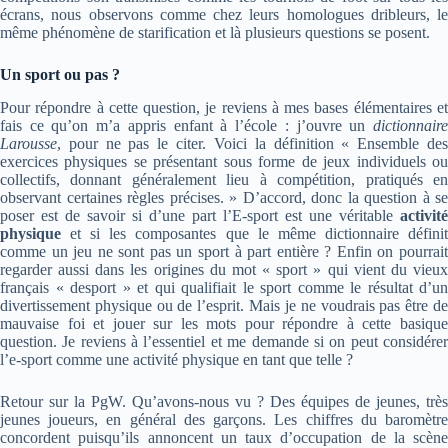
écrans, nous observons comme chez leurs homologues dribleurs, le
même phénomène de starification et là plusieurs questions se posent.
Un sport ou pas ?
Pour répondre à cette question, je reviens à mes bases élémentaires et
fais ce qu’on m’a appris enfant à l’école : j’ouvre un
dictionnaire
Larousse
, pour ne pas le citer. Voici la définition « Ensemble des
exercices physiques se présentant sous forme de jeux individuels ou
collectifs, donnant généralement lieu à compétition, pratiqués en
observant certaines règles précises. » D’accord, donc la question à se
poser est de savoir si d’une part l’E-sport est une véritable
activité
physique
et si les composantes que le même dictionnaire défini
comme un jeu ne sont pas un sport à part entière ? Enfin on pourrait
regarder aussi dans les origines du mot « sport » qui vient du vieux
français « desport » et qui qualifiait le sport comme le résultat d’un
divertissement physique ou de l’esprit. Mais je ne voudrais pas être de
mauvaise foi et jouer sur les mots pour répondre à cette basique
question. Je reviens à l’essentiel et me demande si on peut considérer
l’e-sport comme une activité physique en tant que telle ?
Retour sur la PgW. Qu’avons-nous vu ? Des équipes de jeunes, très
jeunes joueurs, en général des garçons. Les chiffres du baromètre
concordent puisqu’ils annoncent un taux d’occupation de la scène