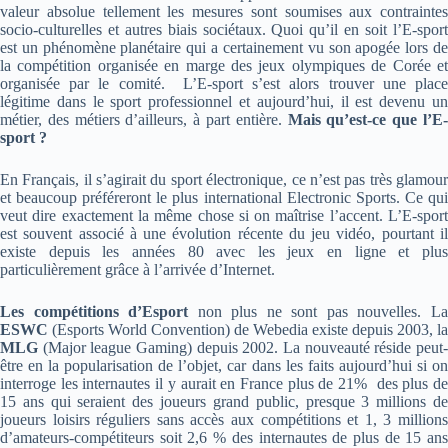
valeur absolue tellement les mesures sont soumises aux contraintes
socio-culturelles et autres biais sociétaux. Quoi qu’il en soit l’E-sport
est un phénomène planétaire qui a certainement vu son apogée lors de
la compétition organisée en marge des jeux olympiques de Corée et
organisée par le comité. L’E-sport s’est alors trouver une place
légitime dans le sport professionnel et aujourd’hui, il est devenu un
métier, des métiers d’ailleurs, à part entière.
Mais qu’est-ce que l’E
sport ?
En Français, il s’agirait du sport électronique, ce n’est pas très glamour
et beaucoup préféreront le plus international Electronic Sports. Ce qui
veut dire exactement la même chose si on maîtrise l’accent. L’E-sport
est souvent associé à une évolution récente du jeu vidéo, pourtant il
existe depuis les années 80 avec les jeux en ligne et plus
particulièrement grâce à l’arrivée d’Internet.
Les compétitions d’Esport
non plus ne sont pas nouvelles. L
ESWC
(Esports World Convention) de Webedia existe depuis 2003, la
MLG
(Major league Gaming) depuis 2002. La nouveauté réside peut
être en la popularisation de l’objet, car dans les faits aujourd’hui si on
interroge les internautes il y aurait en France plus de 21% des plus de
15 ans qui seraient des joueurs grand public, presque 3 millions de
joueurs loisirs réguliers sans accès aux compétitions et 1, 3 millions
d’amateurs-compétiteurs soit 2,6 % des internautes de plus de 15 ans