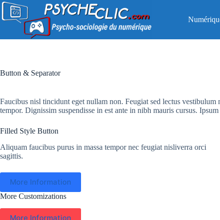
Passer
au
Numériqu
contenu
Button & Separator
Faucibus nisl tincidunt eget nullam non. Feugiat sed lectus vestibulum 
tempor. Dignissim suspendisse in est ante in nibh mauris cursus. Ipsum 
Filled Style Button
Aliquam faucibus purus in massa tempor nec feugiat nisliverra orci
sagittis.
More Information
More Customizations
More Information