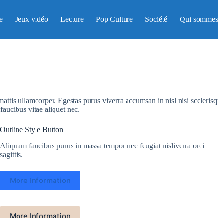
e
Jeux vidéo
Lecture
Pop Culture
Société
Qui sommes
mattis ullamcorper. Egestas purus viverra accumsan in nisl nisi sceleris
faucibus vitae aliquet nec.
Outline Style Button
Aliquam faucibus purus in massa tempor nec feugiat nisliverra orci
sagittis.
More Information
More Information