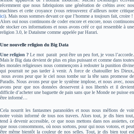
récemment que nous fabriquions une génération de crétins avec nos
machines et cette croyance (vous retrouverez d’ailleurs notre critique
ici
). Mais nous sommes devant ce que l’homme a toujours fait, croire !
Alors oui nous continuons de coder encore et encore, nous continuons
de stocker ces informations et nous avons créé ce qui ressemble à une
religion 3.0, le Dataïsme comme appelée par Harari.
Une nouvelle religion du Big Data
Une religion ?
Le mot parait peut être un peu fort, je vous l’accorde
Mais le Big data devient de plus en plus puissant et comme dans toutes
les morales religieuses nous commençons à redouter la punition divine
qui pourrait ne pas tarder à venir. A force de chatouiller les Dieux,
nous avons peur que le ciel nous tombe sur la tête sans promesse de
Paradis. Nous avons peur que le système implose, et nous avec, nous
avons peur que nos données desservent à nos libertés et il devient
difficile d’acheter une baguette de pain sans que le Monde ne puisse en
être informé…
Cela nourrit les fantasmes paranoïdes et nous nous méfions de voir
notre voisin informé de tous nos travers. Alors tout, je dis bien tout,
tend à devenir accessible, ce que nous mettons dans nos assiettes, ce
que nous consommons, où nous sortons, pour qui nous votons, et peut
être même bientôt la couleur de nos selles. Tout, je dis bien tout est