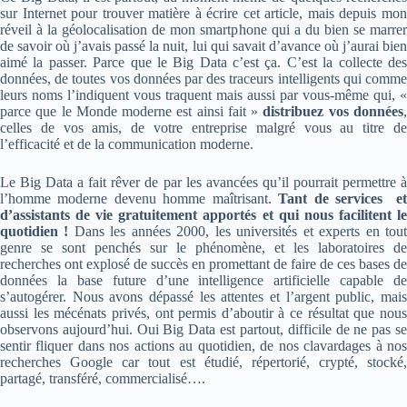
sur Internet pour trouver matière à écrire cet article, mais depuis mon
réveil à la géolocalisation de mon smartphone qui a du bien se marrer
de savoir où j’avais passé la nuit, lui qui savait d’avance où j’aurai bien
aimé la passer. Parce que le Big Data c’est ça. C’est la collecte des
données, de toutes vos données par des traceurs intelligents qui comme
leurs noms l’indiquent vous traquent mais aussi par vous-même qui, «
parce que le Monde moderne est ainsi fait »
distribuez vos données
celles de vos amis, de votre entreprise malgré vous au titre de
l’efficacité et de la communication moderne.
Le Big Data a fait rêver de par les avancées qu’il pourrait permettre à
l’homme moderne devenu homme maîtrisant.
Tant de services e
d’assistants de vie gratuitement apportés et qui nous facilitent le
quotidien !
Dans les années 2000, les universités et experts en tou
genre se sont penchés sur le phénomène, et les laboratoires de
recherches ont explosé de succès en promettant de faire de ces bases de
données la base future d’une intelligence artificielle capable de
s’autogérer. Nous avons dépassé les attentes et l’argent public, mais
aussi les mécénats privés, ont permis d’aboutir à ce résultat que nous
observons aujourd’hui. Oui Big Data est partout, difficile de ne pas se
sentir fliquer dans nos actions au quotidien, de nos clavardages à nos
recherches Google car tout est étudié, répertorié, crypté, stocké,
partagé, transféré, commercialisé….