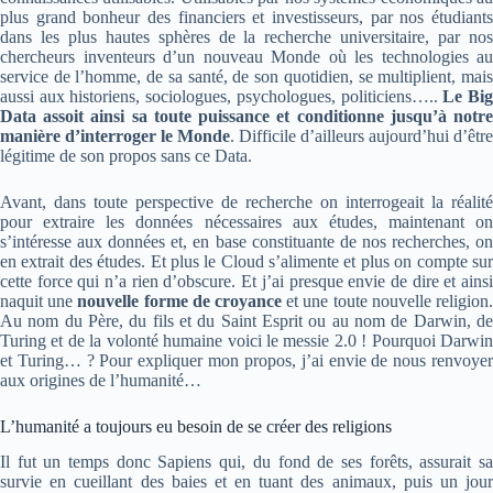
plus grand bonheur des financiers et investisseurs, par nos étudiants
dans les plus hautes sphères de la recherche universitaire, par nos
chercheurs inventeurs d’un nouveau Monde où les technologies au
service de l’homme, de sa santé, de son quotidien, se multiplient, mais
aussi aux historiens, sociologues, psychologues, politiciens…..
Le Bi
Data assoit ainsi sa toute puissance et conditionne jusqu’à notre
manière d’interroger le Monde
. Difficile d’ailleurs aujourd’hui d’être
légitime de son propos sans ce Data.
Avant, dans toute perspective de recherche on interrogeait la réalité
pour extraire les données nécessaires aux études, maintenant on
s’intéresse aux données et, en base constituante de nos recherches, on
en extrait des études. Et plus le Cloud s’alimente et plus on compte sur
cette force qui n’a rien d’obscure. Et j’ai presque envie de dire et ainsi
naquit une
nouvelle forme de croyance
et une toute nouvelle religion
Au nom du Père, du fils et du Saint Esprit ou au nom de Darwin, de
Turing et de la volonté humaine voici le messie 2.0 ! Pourquoi Darwin
et Turing… ? Pour expliquer mon propos, j’ai envie de nous renvoyer
aux origines de l’humanité…
L’humanité a toujours eu besoin de se créer des religions
Il fut un temps donc Sapiens qui, du fond de ses forêts, assurait sa
survie en cueillant des baies et en tuant des animaux, puis un jour