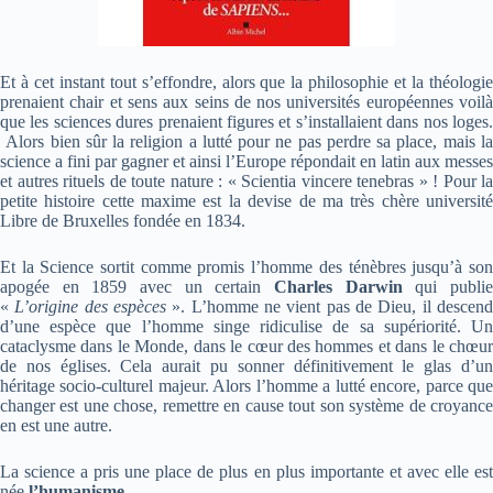
Et à cet instant tout s’effondre, alors que la philosophie et la théologie
prenaient chair et sens aux seins de nos universités européennes voilà
que les sciences dures prenaient figures et s’installaient dans nos loges.
Alors bien sûr la religion a lutté pour ne pas perdre sa place, mais la
science a fini par gagner et ainsi l’Europe répondait en latin aux messes
et autres rituels de toute nature : « Scientia vincere tenebras » ! Pour la
petite histoire cette maxime est la devise de ma très chère université
Libre de Bruxelles fondée en 1834.
Et la Science sortit comme promis l’homme des ténèbres jusqu’à son
apogée en 1859 avec un certain
Charles Darwin
qui publi
«
L’origine des espèces
». L’homme ne vient pas de Dieu, il descen
d’une espèce que l’homme singe ridiculise de sa supériorité. Un
cataclysme dans le Monde, dans le cœur des hommes et dans le chœur
de nos églises. Cela aurait pu sonner définitivement le glas d’un
héritage socio-culturel majeur. Alors l’homme a lutté encore, parce que
changer est une chose, remettre en cause tout son système de croyance
en est une autre.
La science a pris une place de plus en plus importante et avec elle est
née
l’humanisme
.