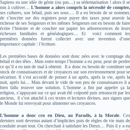
Sapiens eu une idée de génie (ou pas…) sa sédentarisation ! alors il se
mis à cultiver…
L’homme a alors compris la nécessité de compter
ses cultures, son bétail, puis ses sous…. Il a eu besoin de se nommer,
de s’inscrire sur des registres pour payer des taxes pour asseoir la
richesse de ses Seigneurs et les mêmes Seigneurs ont eu besoin de faire
écrire l’histoire et de coucher sur papier les arborescences de leurs
richesses familiales et généalogiques… Et voici comment les
premières données furent collecter avec une invention d’une
importance capitale : l’écriture.
Les premières bases de données sont donc nées avec le comptage du
bétail et des têtes . Mais entre-temps l’homme a eu peur, peur de perdre
ce qu’il a eu tant de mal à obtenir. Il a donc eu besoin de constituer un
stock de connaissances et de croyances sur son environnement pour se
sécuriser. Il s’est accordé de penser à un après, après la vie, après la
nuit, après lui… Mais devant le vide de son peu de connaissances il a
bien fallu trouver une solution. L’homme a fini par appeler ça la
religion, s’appuyant sur ce qui avait été colporté puis retranscrit par les
anciens, il s’est attaché à ces textes et lectures divines, aux signes que
le Monde lui renvoyait pour alimenter ses croyances.
L’homme a donc cru en Dieu, au Paradis, à la Morale
. Ce
derniers sont devenus autant d’implicites puis de règles de vie mais de
conduite avant tout. On cherchait à satisfaire les Dieux… Puis il y a eu