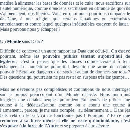
matière à alimenter les bases de données et le culte, nous sacrifions sur
l’autel numérique, comme d’anciens sacrifiaient en offrande de quoi ils
s’alimentaient, nos libertés. Voilà en quoi nous pourrions comparer le
dataïsme, à une religion que certains fanatiques ou extrémistes
entretiennent et contre lequel quelques irréductibles essayent de lutter.
Mais pouvons-nous y échapper ?
Un
Monde
sans Data ?
Difficile de concevoir un autre rapport au Data que celui-ci. On essaye
pourtant, même
les pouvoirs publics tentent aujourd’hui d
légiférer
, c’est à penser que les choses commenceraient à leur
échapper. Le numérique pourrait-il devenir une arme de contre-
pouvoir ? Serait-ce dangereux de stocker autant de données sur tous ?
Des questions qui pourraient ne pas rester en suspens très longtemps…
Mais ne devenons pas complotistes et continuons de nous interroger
sur le propos préoccupant d’un Monde dataïste. Nous pourrions
imaginer que certains peuples pourraient être tentés de prôner une
course à la dédatasaïsation, comme on a connu une course à
l’armement.. pardon, je me suis trompée, au désarmement… Dans les
faits cela on le sait, ça ne fonctionne pas ! Pourquoi ? Parce que
renoncer à sa force même si elle ne reste qu’intimidante, c’est
s’exposer à la force de l’Autre
et se préparer à être dévoré.