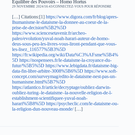
Équilibre des Pouvoirs – Homo Hortus
29 NOVEMBRE 2024/16:43
CONNECTEZ-VOUS POUR RÉPONDRE
[…] Citations:[1]
https://www.digora.com/fr/blog/apres-
lhumanisme-le-dataisme-la-donnee-au-coeur-de-la-
prise-de-decision%5B2%5D
https://www.sciencesetavenir.fr/archeo-
paleo/evolution/yuval-noah-harari-auteur-de-homo-
deus-sous-peu-les-livres-vous-liront-pendant-que-vous-
les-lisez_116577%5B3%5D
https://fr.wikipedia.org/wiki/Data%C3%AFsme%5B4%
5D
https://nospensees.fr/le-dataisme-la-croyance-du-
futur/%5B5%5D
https://www.lebigdata.fr/dataisme-big-
data-fin-libre-arbitre-3008%5B6%5D
https://www.soft-
concept.com/surveymag/edito-le-dataisme-nest-pas-un-
humanisme.html%5B7%5D
https://atlantico.fr/article/decryptage/oubliez-darwin-
oubliez-turing–le-dataisme–la-nouvelle-religion-de-l-
establishment-scientifiquee-yuval-noah-
harari%5B8%5D
https://psycheclic.com/le-dataisme-ou-
la-religion-dun-nouveau-monde/
[…]